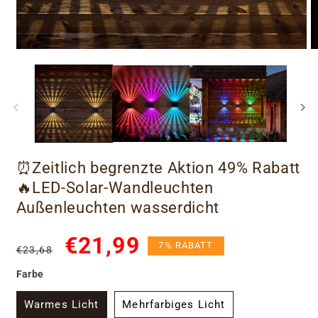
⏰Zeitlich begrenzte Aktion 49% Rabatt
🔥LED-Solar-Wandleuchten
Außenleuchten wasserdicht
Normaler
Verkaufspreis
€21,99
7% RABATT
€23,68
Preis
Farbe
Warmes Licht
Mehrfarbiges Licht