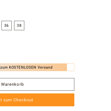
36
38
0 zum KOSTENLOSEN Versand
ode,
Warenkorb
zt zum Checkout
e
e