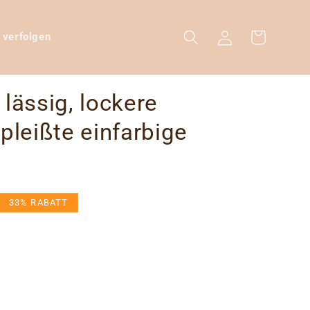
Warenkorb
Einloggen
 verfolgen
lässig, lockere
pleißte einfarbige
eis
33% RABATT