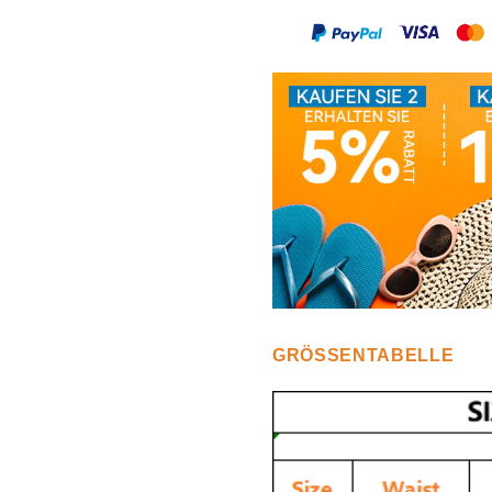
Hose
Hose
GRÖSSENTABELLE