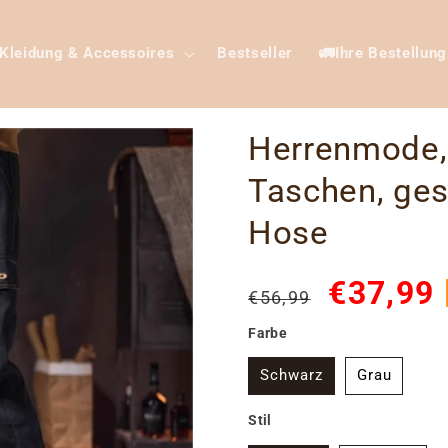
Kleidung & Accessoires
Bestseller
🚛Ihre Bestellung
Herrenmode, 
Taschen, ges
Hose
Normaler
Verkaufspr
€37,99
€56,99
Preis
Farbe
Schwarz
Grau
Stil