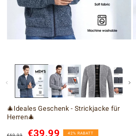
🎄Ideales Geschenk - Strickjacke für
Herren🎄
Normaler
Verkaufspreis
€39,99
42% RABATT
€69,99