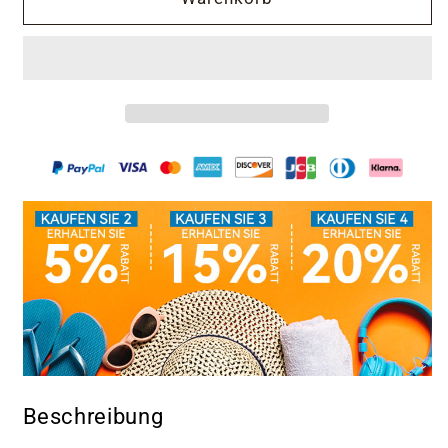
Geschenk
Geschenk
-
-
Strickjacke
Strickjacke
für
für
Herren
Herren
🎄
🎄
Beschreibung