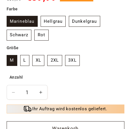
Preis
Farbe
Marineblau
Hellgrau
Dunkelgrau
Schwarz
Rot
Größe
M
L
XL
2XL
3XL
Anzahl
Verringere
Erhöhe
die
die
Menge
Menge
Ihr Auftrag wird kostenlos geliefert.
für
für
🎄
🎄
Ideales
Ideales
Warenkorb