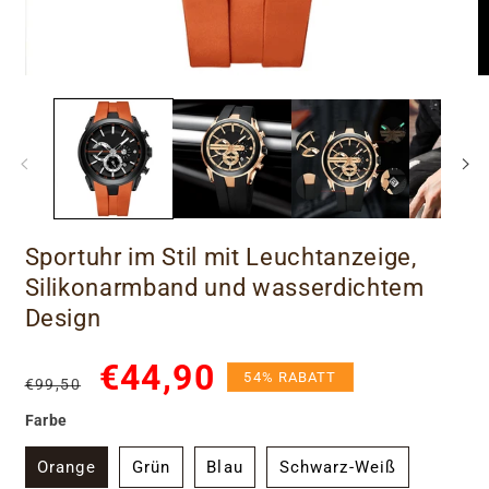
Sportuhr im Stil mit Leuchtanzeige,
Silikonarmband und wasserdichtem
Design
Normaler
Verkaufspreis
€44,90
54% RABATT
€99,50
Preis
Farbe
Orange
Grün
Blau
Schwarz-Weiß