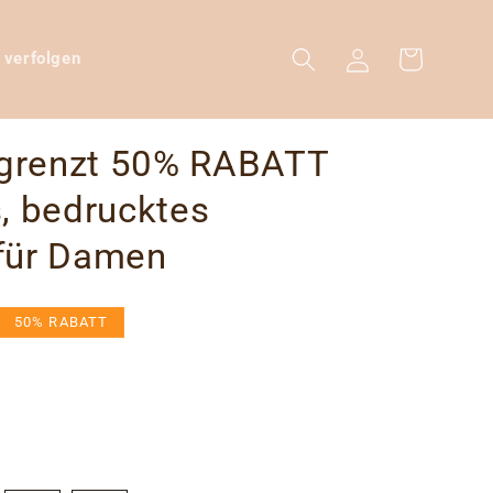
Warenkorb
Einloggen
 verfolgen
egrenzt 50% RABATT
, bedrucktes
 für Damen
eis
50% RABATT