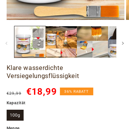
Klare wasserdichte
Versiegelungsflüssigkeit
Normaler
Verkaufspreis
€18,99
36% RABATT
€29,99
Preis
Kapazität
100g
Menge