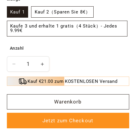
Kauf 1
Kauf 2（Sparen Sie 8€）
Kaufe 3 und erhalte 1 gratis（4 Stück）- Jedes
9.99€
Anzahl
Verringere
Erhöhe
die
die
Menge
Menge
Kauf €21.00 zum KOSTENLOSEN Versand
für
für
Klare
Klare
wasserdichte
wasserdichte
Warenkorb
Versiegelungsflüssigkeit
Versiegelungsflüssigkeit
Jetzt zum Checkout